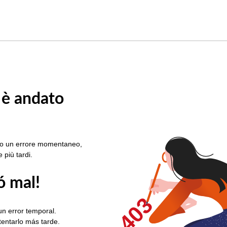
 è andato
rato un errore momentaneo,
e più tardi.
ó mal!
403
un error temporal.
ntentarlo más tarde.